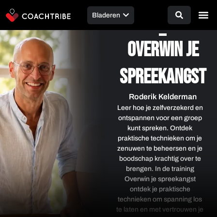
de
Bladeren
inhoud
Overwin je
spreekangst
Roderik Kelderman
Leer hoe je zelfverzekerd en
ontspannen voor een groep
kunt spreken. Ontdek
praktische technieken om je
zenuwen te beheersen en je
boodschap krachtig over te
brengen. In de training
Overwin je spreekangst
ontdek je praktische
technieken om spanning los
te laten en met vertrouwen je