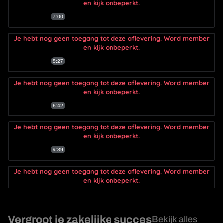
en kijk onbeperkt.
7:00
Je hebt nog geen toegang tot deze aflevering. Word member
Focus
en kijk onbeperkt.
5:27
Je hebt nog geen toegang tot deze aflevering. Word member
Perifieer Zicht
en kijk onbeperkt.
6:42
Je hebt nog geen toegang tot deze aflevering. Word member
Begin met hoe wil je het wel
en kijk onbeperkt.
4:39
Je hebt nog geen toegang tot deze aflevering. Word member
Ken het begin en eind van de
en kijk onbeperkt.
presentatie
3:23
Je hebt nog geen toegang tot deze aflevering. Word member
Vergroot je zakelijke succes
Bekijk alles
Waar komt de angst vandaan