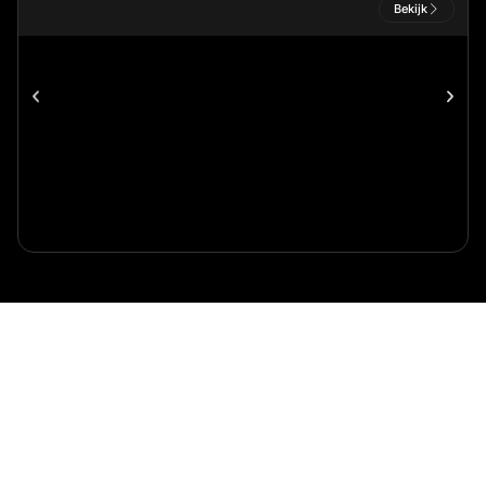
en kijk onbeperkt.
Bekijk
hypnose
3:10