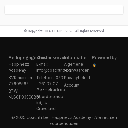
© Copyright COACHTRIBE 2025. All rights reserved
Bedrijfsgegevens
Klantenservice
Informatie
Powered by
Happinezz
E-mail:
Algemene
Academy
info@coachtribe.nl
voorwaarden
KVK-nummer:
Telefoon: 020
Privacybeleid
77908562
- 261 07 07
Account
Bezoekadres
BTW:
Noordereinde
NL861193568B01
56, 's-
Graveland
© 2025 CoachTribe · Happinezz Academy · Alle rechten
voorbehouden